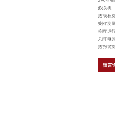
SF6泄
(B)关机
把“调档旋
关闭“测
关闭“运
关闭“电
把“报警旋
留言