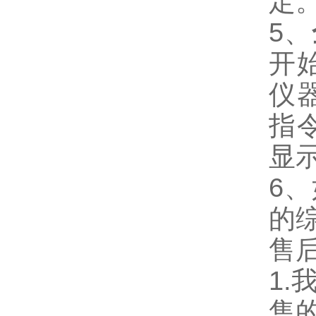
定
5、
开
仪
指
显
6
的
售
1
售