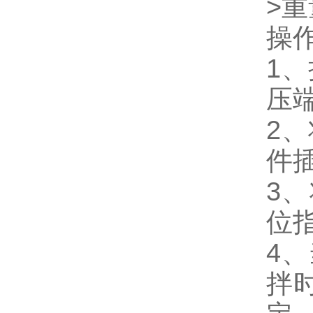
>重
操
1
压
2
件
3
位
4
拌时