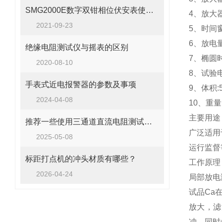
SMG2000E数字双钳相位伏安表使用讲解
4、放大器
2021-09-23
5、时间窗
6、放电量
绝缘电阻测试仪与摇表的区别
7、椭圆时基
2020-08-10
8、试验电
手表式近电报警器的参数及事项
9、体积:5
2024-04-08
10、重量:
主要用途
​推荐一些使用三通道直流电阻测试仪的注意事项
广泛适用
2025-05-08
运行监督
标距打点机的冲头材质有哪些？
工作原理
2026-04-24
局部放电
试品Ca
放大，滤
冲，同时