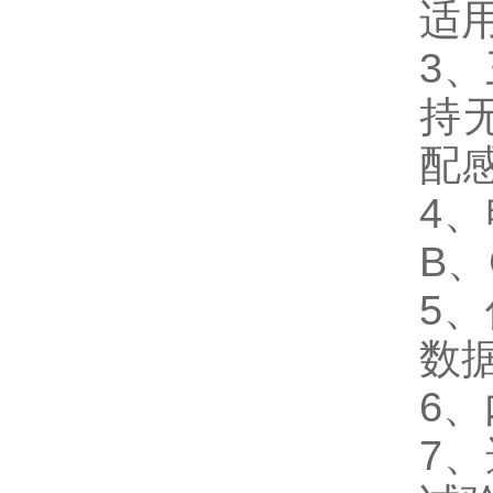
适
3
持
配
4
B
5
数
6
7