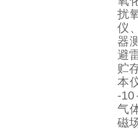
氧
扰
仪
器
避
贮
本
-1
气
磁