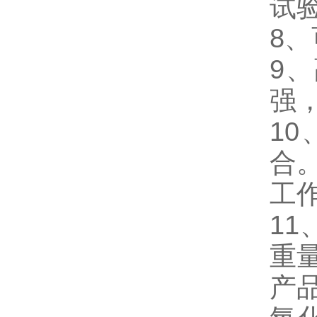
试
8
9
强
1
合
工
1
重
产