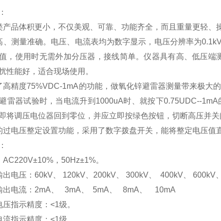
：
类产品体积更小，不仅美观、可靠、功能齐全，而且重量更轻、
高、测量准确。电压、电流表均为数字显示，电压分辨率为0.1k
值，使用时无需外加分压器，接线简单。仪器具有高、低压端测
扰性能好，适合现场使用。
了高精度75%VDC-1mA的功能，做氧化锌避雷器测量带来极
避雷器试验时，当电流升到1000uA时、就按下0.75UDC--
即将调压电位器回到零位，并应立即按绿色按钮，切断高压并关
的过电压整定设置功能，采用了数字拨盘开关，能将整定电压值
：
AC220V±10%，50Hz±1%。
电压：60kV、 120kV、200kV、 300kV、 400kV、 600kV
出电流：2mA、 3mA、 5mA、 8mA、 10mA
电压指示精度：<1级。
电流指示精度：<1级。