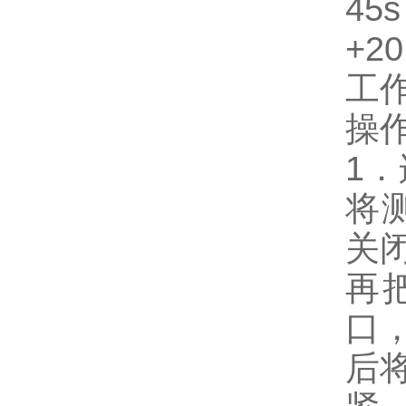
45
+2
工
操
1．
将
关
再
口
后