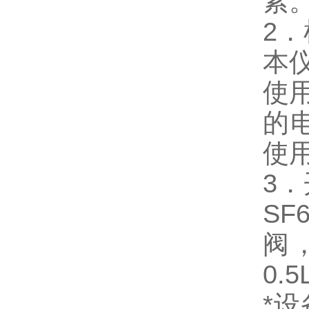
紧
2
本
使
的
使
3
S
阀
0.
*