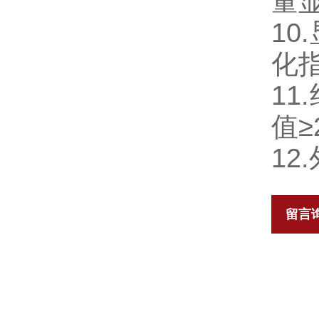
量
10
化
1
值≥
12
留言