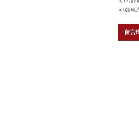
可12路(
可6路电
留言