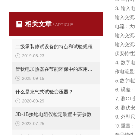
⒊ 输入电
输入交流3
相关文章
/ ARTICLE
电流：大
输入交流2
输入交流3
二级承装修试设备的特点和试验规程
伏安特性测
2019-08-23
⒋ 数字电
管状电加热器在节能环保中的应用与优势说明
作电流显示
2025-09-15
⒌数字电流
⒍ 误差：
什么是充气式试验变压器？
⒎ 测C
2020-09-29
⒏ 测伏
JD-1B接地电阻仪检定装置主要参数
⒐ 外型尺
2023-07-25
⒑ 重量： 
产品特性