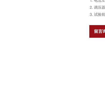
⒈ 电流
⒉ 调压
⒊ 试验
留言