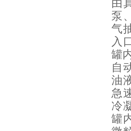
由
泵
气
入
罐
自
油
急
冷
罐