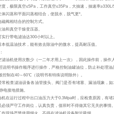
度，极限真空≤5Pa，工作真空≤35Pa，大抽速，抽速率≥330L/
立体闪蒸和平面闪蒸相结合，使脱水，脱气更*。
电磁阀相结合的控制方式。
注油和真空干燥变压器。
可实行带电滤油达300小时以上。
日本低温油技术，能有效去除油中的微水，提高耐压值。
：
空滤油机使用次数少（一二年才用上一次），因此操作前，操作
按照说明书操作顺序进行操作，严格控制油罐油位，防止补处理油
一般控制在40～60℃（说明书有特殊说明除外）。
经常检查滤油设备各油管接头、阀门是否有堵塞、漏油现象，如
静电接地措施。
油机在运行过程中出口油压力大于0.3Mpa时，应检查原因，有
员必须严守工作岗位，认真负责，值班时不得做其它无关的事情
工作现场严禁使用烟火，不得在滤油机设备附近吸烟。