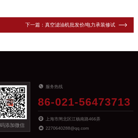
下一篇：
真空滤油机批发价/电力承装修试
服务热线
86-021-56473713
上海市闸北区江杨南路466弄
码添加微信
2270640288@qq.com