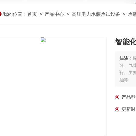
我的位置：
首页
>
产品中心
>
高压电力承装承试设备
>
承
智能
描述：
分、气
行。主
油等
产品型
更新时