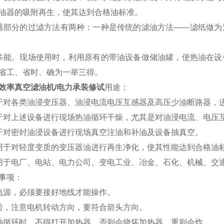
油器的吸附再生，使其达到合格油标准。
器部分的过滤方法有两种：一种是传统的滤油方法——滤纸做为
多能。现场使用时，利用原有的带油设备做储油罐，使热油在设
省工、省时、确为一举三得。
效率真空滤油机/电力承装修试
用途：
于对各类油浸变压器、油浸电流电压互感器及高压少油断路器，
于对上述设备进行现场热油循环干燥，尤其是对油浸电流、电压
于对密封油浸设备进行现场真空注油和补油及设备抽真空。
用于对轻度变质的变压器油进行再生净化，使其性能达到合格油
用于电厂、电站、电力公司、变电工业、冶金、石化、机械、交
事项：
电源，必须要接好地线才能操作。
前，注意电机转动方向，要符合箭头方向。
油循环时，不得打开加热器，否则会烧坏加热器，重则会炸。