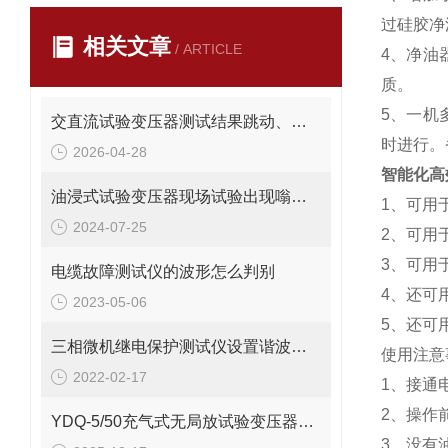
过硅胶净
相关文章
/ ARTICLE
4、净油
质。
5、一机
交直流试验变压器测试结果跳动、不稳定怎么处理
时进行。
2026-04-28
智能化高
油浸式试验变压器现场试验出现嗡嗡响的原因
1、可用
2024-07-25
2、可用
3、可用
电缆故障测试仪的波形怎么判别
4、还可
2023-05-06
5、还可
三相微机继电保护测试仪设置谐波的计算方式
使用注意
2022-02-17
1、接通
2、操作
YDQ-5/50充气式无局放试验变压器操作方法
3、没有