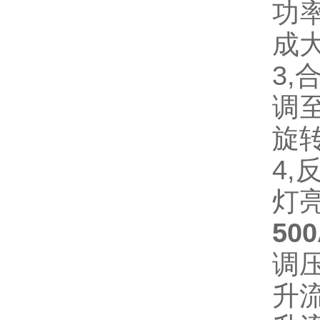
功
成
3
调
旋
4
灯
50
调压
升流