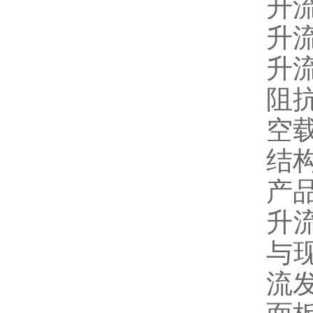
升流
升流
升流
空
结
产
升
与
流