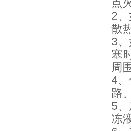
点
2
散
3
塞
周
4
路
5
冻