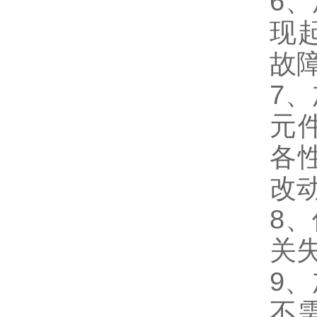
6
现
故
7
元
各
改
8
关
9
不