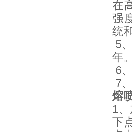
在
强
统
5
年
6
7
熔
1
下