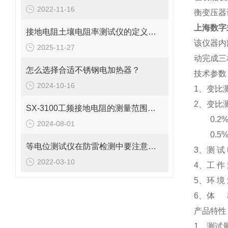
2022-11-16
衡变压器
上海数字
接地电阻土壤电阻率测试仪的定义是什么
该仪器内
2025-11-27
动完成三
怎么选择合适不锈钢电加热器？
技术参数
2024-10-16
1、变比测
2、变比测
SX-3100工频接地电阻的测量范围及测量方法
0.2% (
2024-08-01
0.5% (
等电位测试仪在防雷检测中要注意的事项
3、测 试
2022-03-10
4、工 作
5、环 境
6、体 积
产品特性
1、测试