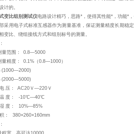
设计的。
式变比组别测试仪
电路设计精巧，思路*，使得其性能*，功能*
部采用电子式标准互感器作为测量基准，保证测量精度长期稳定
相变比、绕组接线方式和组别标号的测量。
：
量范围： 0.8—5000
量精度： 0.1%（0.8—1000）
1000—2000)
2000—5000)
 电 压： AC20Ｖ—220Ｖ
 温 度： -10℃—40℃
 湿 度： 10%—85%
： 380×260×160mm
：
量程宽，高可达10000。