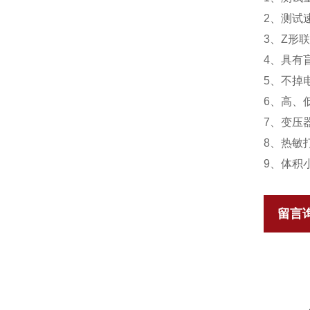
2、测试
3、Z形
4、具有
5、不掉
6、高、
7、变压
8、热敏
9、体积
留言