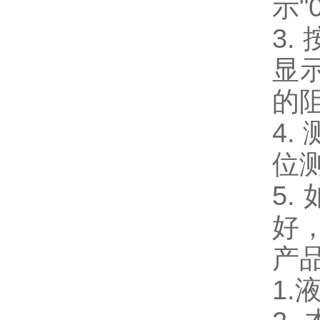
示"
3
显
的
4
位
5
好
产
1