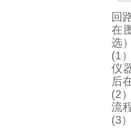
回
在
选
(
仪
后
(
流
(3