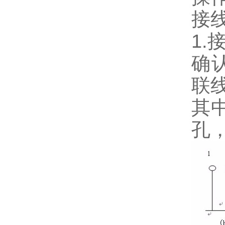
接
1.
确
联
其
孔，