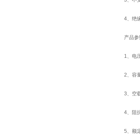
4、绝缘
产品参
1、电压等
2、容量
3、空载
4、阻抗
5、额定