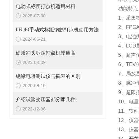
电动式标距打点机适用材料
功能特点
2025-07-30
1、采集板
2、FP
LB-40手动式标距钢筋打点机使用方法
3、电池
2024-06-21
4、LC
硬质冲头标距打点机硬质高
5、超声
2023-08-09
6、TE
7、局放
绝缘电阻测试仪与摇表的区别
8、脉冲
2020-08-10
9、超限
介绍试验变压器都分哪几种
10、电
2022-12-06
11、软
12、仪
13、仪
14、
开关