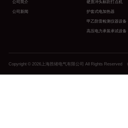
公司简介
硬质冲头标距打点机
公司新闻
护套式电加热器
甲乙防雷检测仪器设备
高压电力承装承试设备
串联谐振耐压试验装置
数字高压无线核相仪
大电流发生器
Copyright © 2026上海胜绪电气有限公司 All Rights Reserv
微机继电保护测试仪
高压开关机械特性测试
全自动变比组别测试仪
直流电阻测试仪
回路电阻测试仪
高压绝缘电阻测试仪