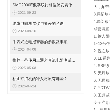
SMG2000E数字双钳相位伏安表使用讲解
大，频带
2021-09-23
3.局部
4.局部
绝缘电阻测试仪与摇表的区别
成套装置
2020-08-10
1. 输入
手表式近电报警器的参数及事项
1~12
2024-04-08
2. 视
3. LB
​推荐一些使用三通道直流电阻测试仪的注意事项
4. SB
2025-05-08
5. 无局
标距打点机的冲头材质有哪些？
6. 无
2026-04-24
7. YD
8. 工频
安全注意
1、使用