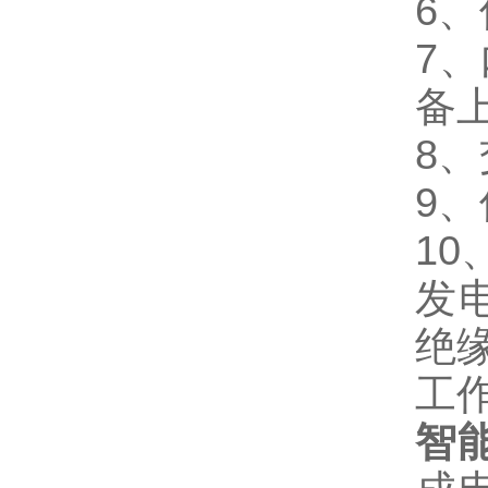
6
7
备
8
9
1
发
绝
工
智