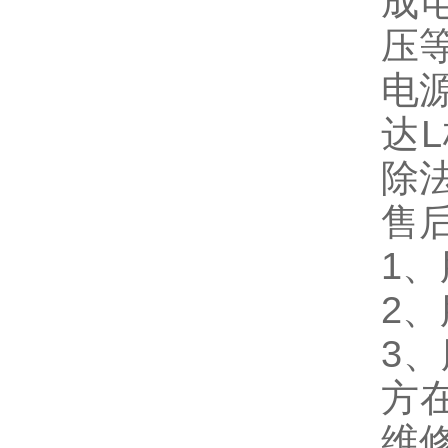
成
压
电
达
除
售
1
2
3
方
维