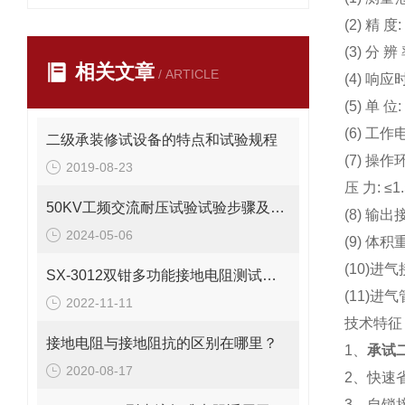
(2) 精 度:
(3) 分 辨
相关文章
/ ARTICLE
(4) 响应时
(5) 单
(6) 工
二级承装修试设备的特点和试验规程
(7) 操作环
2019-08-23
压 力: ≤1
50KV工频交流耐压试验试验步骤及试验规范要求
(8) 输出
2024-05-06
(9) 体积
(10)进
SX-3012双钳多功能接地电阻测试仪的主要特点
(11)进
2022-11-11
技术特征
接地电阻与接地阻抗的区别在哪里？
1、
承试
2020-08-17
2、快速省
3、自锁