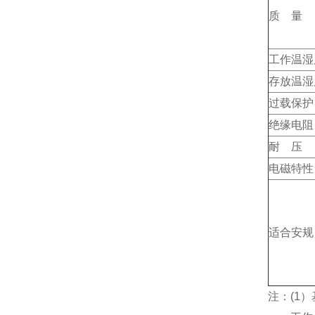
质 量
工作温湿
存放温湿
过载保护
绝缘电阻
耐 压
电磁特性
适合安规
注：(1）