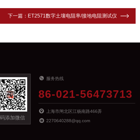
下一篇：
ET2571数字土壤电阻率/接地电阻测试仪
服务热线
86-021-56473713
上海市闸北区江杨南路466弄
码添加微信
2270640288@qq.com