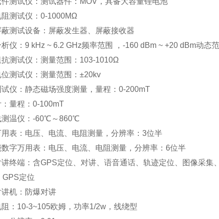
雷元件测试仪：测试器件：MOV，具备大容量锂电池
电阻测试仪：0-1000MΩ
磁屏蔽测试设备：屏蔽发生器、屏蔽接收器
析仪：9 kHz ~ 6.2 GHz频率范围 ，-160 dBm ~ +20 dBm动态
阻抗测试仪：测量范围：103-1010Ω
电位测试仪：测量范围：±20kv
测试仪：静态磁场强度测量，量程：0-200mT
计：量程：0-100mT
线测温仪：-60℃～860℃
字万用表：电压、电流、电阻测量，分辨率：3位半
性能数字万用表：电压、电流、电阻测量，分辨率：6位半
能对讲终端：含GPS定位、对讲、语音通话、轨迹定位、图像采集
S：GPS定位
爆对讲机：防爆对讲
电阻：10-3~105欧姆，功率1/2w，线绕型