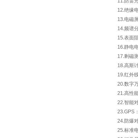
11.防
12.绝缘
13.电
14.频谱分
15.表面
16.静电
17.剩磁
18.高斯
19.红外
20.数
21.高
22.智
23.GP
24.防
25.标准