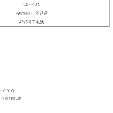
-10～40℃
<90%RH，不结露
4节5号干电池
0.01Ω
备大容量锂电池