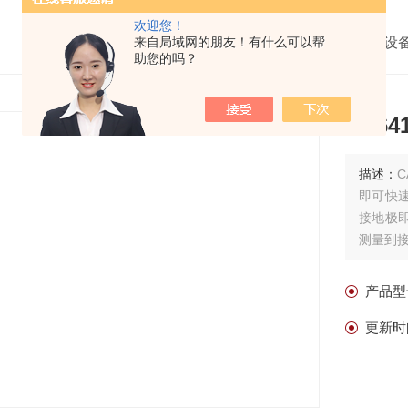
欢迎您！
我的位置：
来自局域网的朋友！有什么可以帮
首页
>
产品中心
>
甲乙防雷检测仪器设
助您的吗？
CA6
描述：
即可快
接地极
测量到
产品型
更新时