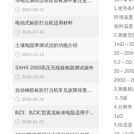
等电位测试仪在防雷检测中要注意的事项
1.使用条
2022-03-10
环境温度
电动式标距打点机适用材料
相对温度：
2025-07-30
2.测量范
1mΩ～20
土壤电阻率测试仪的功能介绍
20～200
2023-12-13
0.2～2Ω
SXHX-2000高压无线核相器测试操作
20～200
2025-12-29
200Ω～2
3.测量精
自动钢筋标距打点机常见故障排查与维护
０.5级
2026-05-26
4.分辨率
BZ3、BZ3C型直流标准电阻适用于实验室
1μΩ
2026-01-23
5.恒流源
2A（1u