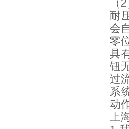
（
耐
会
零
具
钮
过
系
动
上