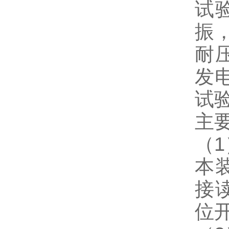
试
振
耐
发
试
主
（
本
接
位