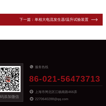
下一篇：
单相大电流发生器/温升试验装置
服务热线
86-021-56473713
上海市闸北区江杨南路466弄
码添加微信
2270640288@qq.com