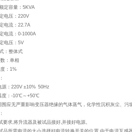
额定容量：5KVA
定电压：220V
定电流：22.7A
定电流：0-1000A
额定电压：5V
形式：整体式
相数：单相
精度：1%
：
：220V ±10% 50Hz
度：-10℃～+50℃
周围应无严重影响变压器绝缘的气体蒸气，化学性沉积灰尘、污
：
调试要求,将升流器及被试品接好,并接好电源。
被试品所需电流的大小选择好电流转换开关的位置,由于电流互感器