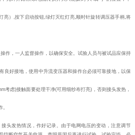
灯亮）,按下启动按钮,绿灯灭红灯亮,顺时针旋转调压器手柄,将
一人操作，一人监督操作，以确保安全。试验人员与被试品应保持
须有良好接地，使用中升流变压器和操作台必须可靠接地，以保
/mm考虑)接触面要处理干净(可用细纱布打亮)，否则接头发热，
作。
线、接头发热情况，作好记录。由于电网电压的变动，注意调节
即切断空气开关电源，查明原因后再进行试验。试验完毕，必