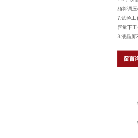
须将调压
7.试验
容量下工
8.液晶
留言