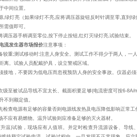
于中间位置。
电源,绿灯亮（如果绿灯不亮,应将调压器旋钮反时针调至零,直到绿
所需值即可。
针将调压器手柄调至零位,按下停止按钮,红灯灭绿灯亮,试验结束。
电流发生器市场报价
注意事项：
设备较重;测试移动时:注意人身安全。测试工作不得少于两人，
距离。试验人员配戴护具，设立警戒区域。
必须接地，不要因为低电压而忽视预防人身的安全事故。仪器必
器次级至被试品导线不宜太长、截面积要足够(电流密度可按6-8A
升不到额定值。
前先检查电源有足够的容量否则电源线发热及电压降低影响正常工
现场不应有易燃物。温升试验则应准备足够的灭火器材。
性(升温)试验，现场应有人值班。并定时检查升流源设备、导
便维持额定试验电流。试验过程中，一旦发现不正常现象，应立