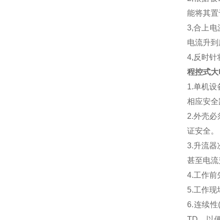
能将其置
3,合上
电流升到
4,反时
程控式大
1.单机
相应安全
2.外壳
证安全。
3.升流
甚至电流
4.工作
5.工作
6.连续
TD，以