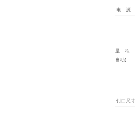
电 源
量 
自动)
钳口尺