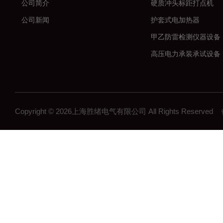
公司简介
硬质冲头标距打点机
公司新闻
护套式电加热器
甲乙防雷检测仪器设备
高压电力承装承试设备
串联谐振耐压试验装置
数字高压无线核相仪
大电流发生器
Copyright © 2026上海胜绪电气有限公司 All Rights Reserv
微机继电保护测试仪
高压开关机械特性测试
全自动变比组别测试仪
直流电阻测试仪
回路电阻测试仪
高压绝缘电阻测试仪