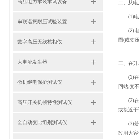
高压电力承装承试设备
二、从电
(1)电
串联谐振耐压试验装置
(2)电
圈(或变
数字高压无线核相仪
大电流发生器
三、在升
(1)在
微机继电保护测试仪
回站,变
(2)在
高压开关机械特性测试仪
或接近于
全自动变比组别测试仪
(3)若
改用大容