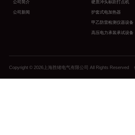
公司简介
硬质冲头标距打点机
公司新闻
护套式电加热器
甲乙防雷检测仪器设备
高压电力承装承试设备
串联谐振耐压试验装置
数字高压无线核相仪
大电流发生器
Copyright © 2026上海胜绪电气有限公司 All Rights Reserv
微机继电保护测试仪
高压开关机械特性测试
全自动变比组别测试仪
直流电阻测试仪
回路电阻测试仪
高压绝缘电阻测试仪