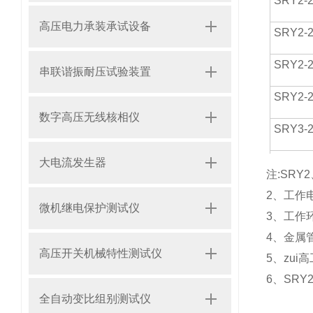
SRY2-2
高压电力承装承试设备
SRY2-2
SRY2-2
串联谐振耐压试验装置
SRY2-2
数字高压无线核相仪
SRY3-2
SRY3-2
大电流发生器
注:SRY
SRY3-2
2、工作
微机继电保护测试仪
3、工作
SRY3-2
4、金属
高压开关机械特性测试仪
SRY4-2
5、zui
6、SR
SRY4-2
全自动变比组别测试仪
SRY4-2