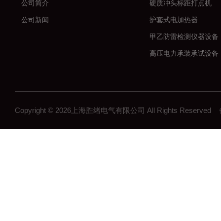
公司简介
硬质冲头标距打点机
公司新闻
护套式电加热器
甲乙防雷检测仪器设备
高压电力承装承试设备
串联谐振耐压试验装置
数字高压无线核相仪
大电流发生器
Copyright © 2026上海胜绪电气有限公司 All Rights Reserv
微机继电保护测试仪
高压开关机械特性测试
全自动变比组别测试仪
直流电阻测试仪
回路电阻测试仪
高压绝缘电阻测试仪