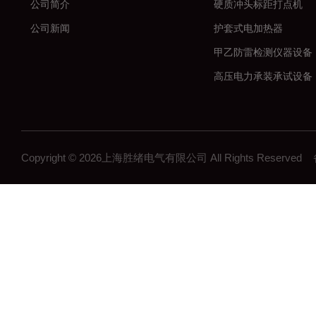
公司简介
硬质冲头标距打点机
公司新闻
护套式电加热器
甲乙防雷检测仪器设备
高压电力承装承试设备
串联谐振耐压试验装置
数字高压无线核相仪
大电流发生器
Copyright © 2026上海胜绪电气有限公司 All Rights Reserv
微机继电保护测试仪
高压开关机械特性测试
全自动变比组别测试仪
直流电阻测试仪
回路电阻测试仪
高压绝缘电阻测试仪