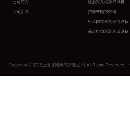
公司简介
硬质冲头标距打点机
公司新闻
护套式电加热器
甲乙防雷检测仪器设备
高压电力承装承试设备
串联谐振耐压试验装置
数字高压无线核相仪
大电流发生器
Copyright © 2026上海胜绪电气有限公司 All Rights Reserv
微机继电保护测试仪
高压开关机械特性测试
全自动变比组别测试仪
直流电阻测试仪
回路电阻测试仪
高压绝缘电阻测试仪