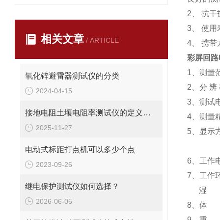
2、 抗
3、 使
相关文章
/ ARTICLE
4、 携
彩屏回路
1、测量范
氧化锌避雷器测试仪的分类
2、分 辨
2024-04-15
3、测试电
接地电阻土壤电阻率测试仪的定义是什么
4、测量精
2025-11-27
5、显示
电阻
电动式标距打点机可以多少个点
6、工作电
2023-09-26
7、工作环
继电保护测试仪如何选择？
湿 度：
2026-06-05
8、体 积
9、重 