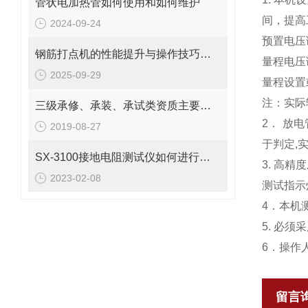
管状电加热管如何使用和如何维护
间，提高
2024-09-24
预置电压
钢筋打点机的性能提升与操作技巧说明
量程电压调
2025-09-29
量程设置
注：实际输
三级承修、承装、承试类资质主要试验设备配置表
2． 放
2019-08-27
于判定,
SX-3100接地电阻测试仪如何进行接地故障回路阻抗测试？
3. 高
2023-02-08
测试指示
4．本机
5. 必
6．操作
留言