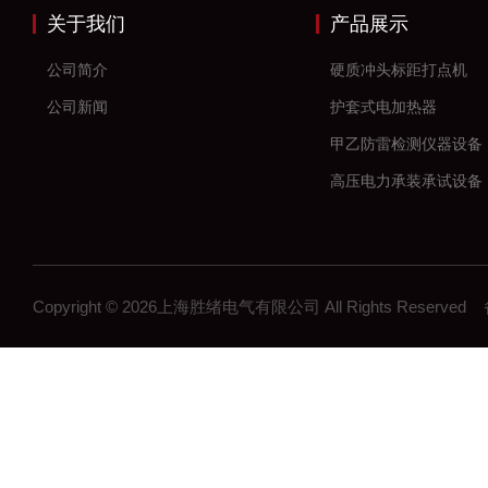
关于我们
产品展示
公司简介
硬质冲头标距打点机
公司新闻
护套式电加热器
甲乙防雷检测仪器设备
高压电力承装承试设备
串联谐振耐压试验装置
数字高压无线核相仪
大电流发生器
Copyright © 2026上海胜绪电气有限公司 All Rights Reserv
微机继电保护测试仪
高压开关机械特性测试
全自动变比组别测试仪
直流电阻测试仪
回路电阻测试仪