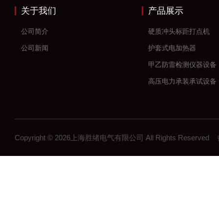
关于我们
产品展示
公司简介
硬质冲头标距打点机
公司新闻
护套式电加热器
甲乙防雷检测仪器设备
高压电力承装承试设备
串联谐振耐压试验装置
数字高压无线核相仪
大电流发生器
Copyright © 2026上海胜绪电气有限公司 All Rights Reserv
微机继电保护测试仪
高压开关机械特性测试
全自动变比组别测试仪
直流电阻测试仪
回路电阻测试仪