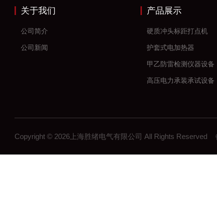
关于我们
产品展示
公司简介
硬质冲头标距打点机
公司新闻
护套式电加热器
甲乙防雷检测仪器设备
高压电力承装承试设备
串联谐振耐压试验装置
数字高压无线核相仪
大电流发生器
Copyright © 2026上海胜绪电气有限公司 All Rights Reserv
微机继电保护测试仪
高压开关机械特性测试
全自动变比组别测试仪
直流电阻测试仪
回路电阻测试仪